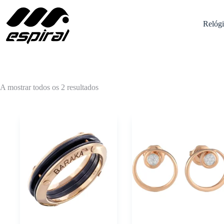
Pular
para
o
Relógi
conteúdo
Ordenado
A mostrar todos os 2 resultados
por
popularidade