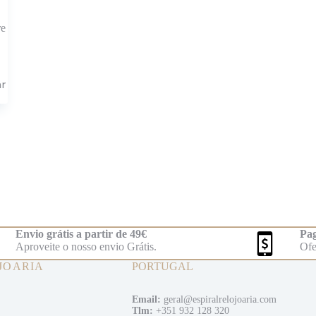
re
ar
Envio grátis a partir de 49€
Pag
Aproveite o nosso envio Grátis.
Ofe
JOARIA
PORTUGAL
Email:
geral@espiralrelojoaria.com
Tlm:
+351 932 128 320