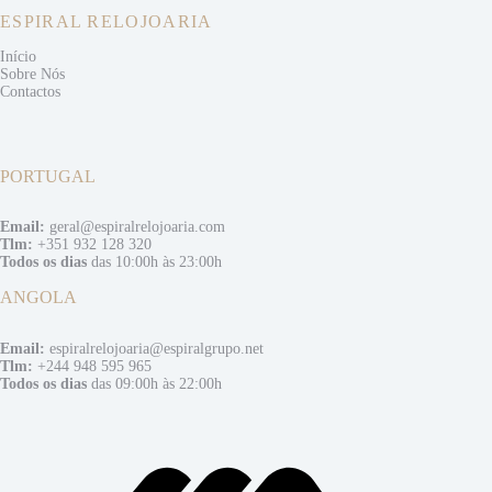
ESPIRAL RELOJOARIA
Início
Sobre Nós
Contactos
PORTUGAL
Email:
geral@espiralrelojoaria.com
Tlm:
+351 932 128 320
Todos os dias
das 10:00h às 23:00h
ANGOLA
Email:
espiralrelojoaria@espiralgrupo.net
Tlm:
+244 948 595 965
Todos os dias
das 09:00h às 22:00h