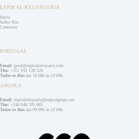
ESPIRAL RELOJOARIA
Início
Sobre Nós
Contactos
PORTUGAL
Email:
geral@espiralrelojoaria.com
Tlm:
+351 932 128 320
Todos os dias
das 10:00h às 23:00h
ANGOLA
Email:
espiralrelojoaria@espiralgrupo.net
Tlm:
+244 948 595 965
Todos os dias
das 09:00h às 22:00h