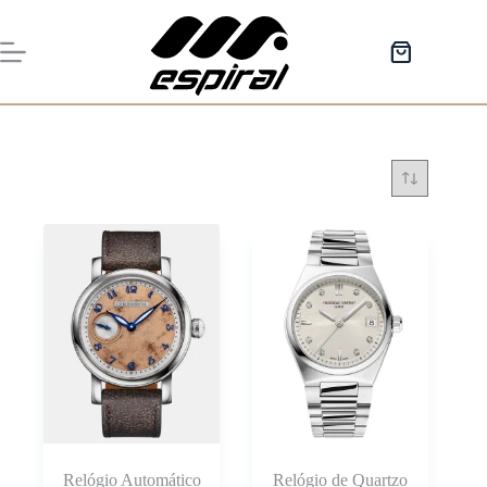
Pular
para
o
Carrinho
conteúdo
de
compras
Relógio Automático
Relógio de Quartzo