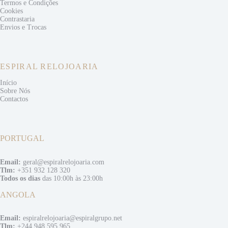
Termos e
Condições
Cookies
Contrastaria
Envios e
Trocas
ESPIRAL RELOJOARIA
Início
Sobre Nós
Contactos
PORTUGAL
Email:
geral@espiralrelojoaria.com
Tlm:
+351 932 128 320
Todos os dias
das 10:00h às 23:00h
ANGOLA
Email:
espiralrelojoaria@espiralgrupo.net
Tlm:
+244 948 595 965