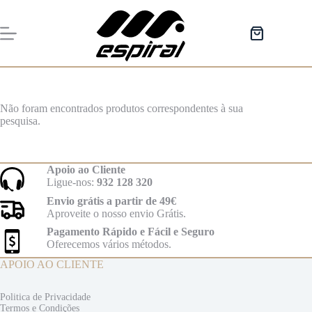
Pular
para
o
Carrinho
conteúdo
de
compras
Não foram encontrados produtos correspondentes à sua
pesquisa.
Apoio ao Cliente
Ligue-nos:
932 128 320
Envio grátis a partir de 49€
Aproveite o nosso envio Grátis.
Pagamento Rápido e Fácil e Seguro
Oferecemos vários métodos.
APOIO AO CLIENTE
Politica de Privacidade
Termos e
Condições