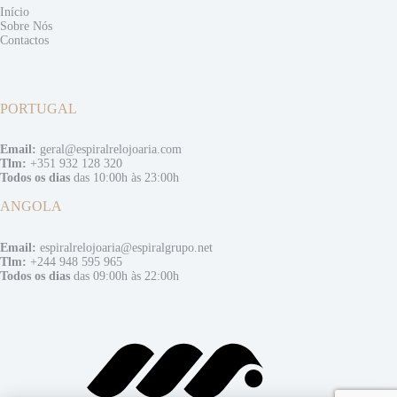
Início
Sobre Nós
Contactos
PORTUGAL
Email:
geral@espiralrelojoaria.com
Tlm:
+351 932 128 320
Todos os dias
das 10:00h às 23:00h
ANGOLA
Email:
espiralrelojoaria@espiralgrupo.net
Tlm:
+244 948 595 965
Todos os dias
das 09:00h às 22:00h