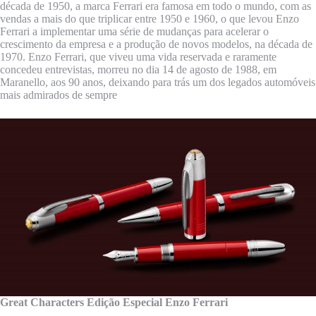
década de 1950, a marca Ferrari era famosa em todo o mundo, com as
vendas a mais do que triplicar entre 1950 e 1960, o que levou Enzo
Ferrari a implementar uma série de mudanças para acelerar o
crescimento da empresa e a produção de novos modelos, na década de
1970. Enzo Ferrari, que viveu uma vida reservada e raramente
concedeu entrevistas, morreu no dia 14 de agosto de 1988, em
Maranello, aos 90 anos, deixando para trás um dos legados automóveis
mais admirados de sempre
Great Characters Edição Especial Enzo Ferrari