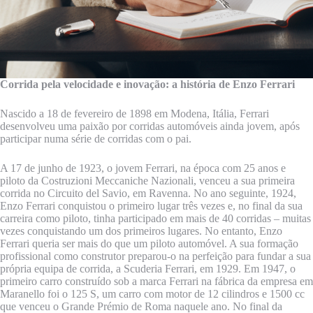
Corrida pela velocidade e inovação: a história de Enzo Ferrari
Nascido a 18 de fevereiro de 1898 em Modena, Itália, Ferrari
desenvolveu uma paixão por corridas automóveis ainda jovem, após
participar numa série de corridas com o pai.
A 17 de junho de 1923, o jovem Ferrari, na época com 25 anos e
piloto da Costruzioni Meccaniche Nazionali, venceu a sua primeira
corrida no Circuito del Savio, em Ravenna. No ano seguinte, 1924,
Enzo Ferrari conquistou o primeiro lugar três vezes e, no final da sua
carreira como piloto, tinha participado em mais de 40 corridas – muitas
vezes conquistando um dos primeiros lugares. No entanto, Enzo
Ferrari queria ser mais do que um piloto automóvel. A sua formação
profissional como construtor preparou-o na perfeição para fundar a sua
própria equipa de corrida, a Scuderia Ferrari, em 1929. Em 1947, o
primeiro carro construído sob a marca Ferrari na fábrica da empresa em
Maranello foi o 125 S, um carro com motor de 12 cilindros e 1500 cc
que venceu o Grande Prémio de Roma naquele ano. No final da