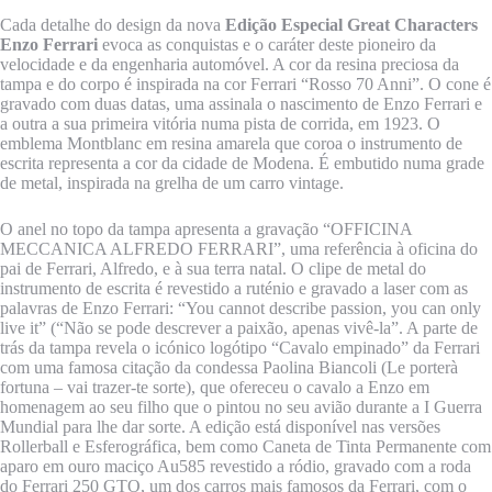
Cada detalhe do design da nova
Edição Especial Great Characters
Enzo Ferrari
evoca as conquistas e o caráter deste pioneiro da
velocidade e da engenharia automóvel. A cor da resina preciosa da
tampa e do corpo é inspirada na cor Ferrari “Rosso 70 Anni”. O cone é
gravado com duas datas, uma assinala o nascimento de Enzo Ferrari e
a outra a sua primeira vitória numa pista de corrida, em 1923. O
emblema Montblanc em resina amarela que coroa o instrumento de
escrita representa a cor da cidade de Modena. É embutido numa grade
de metal, inspirada na grelha de um carro vintage.
O anel no topo da tampa apresenta a gravação “OFFICINA
MECCANICA ALFREDO FERRARI”, uma referência à oficina do
pai de Ferrari, Alfredo, e à sua terra natal. O clipe de metal do
instrumento de escrita é revestido a ruténio e gravado a laser com as
palavras de Enzo Ferrari: “You cannot describe passion, you can only
live it” (“Não se pode descrever a paixão, apenas vivê-la”. A parte de
trás da tampa revela o icónico logótipo “Cavalo empinado” da Ferrari
com uma famosa citação da condessa Paolina Biancoli (Le porterà
fortuna – vai trazer-te sorte), que ofereceu o cavalo a Enzo em
homenagem ao seu filho que o pintou no seu avião durante a I Guerra
Mundial para lhe dar sorte. A edição está disponível nas versões
Rollerball e Esferográfica, bem como Caneta de Tinta Permanente com
aparo em ouro maciço Au585 revestido a ródio, gravado com a roda
do Ferrari 250 GTO, um dos carros mais famosos da Ferrari, com o