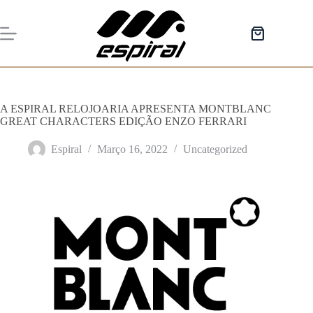
Pular
para
o
Carrinho
conteúdo
de
compras
A ESPIRAL RELOJOARIA APRESENTA MONTBLANC
GREAT CHARACTERS EDIÇÃO ENZO FERRARI
Espiral
Março 16, 2022
Uncategorized