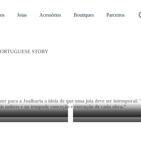
os
Joias
Acessórios
Boutiques
Parceiros
PORTUGUESE STORY
zer para a Joalharia a ideia de que uma joia deve ser intemporal:
ais nobres e no tempode conceção e execução de cada obra.”