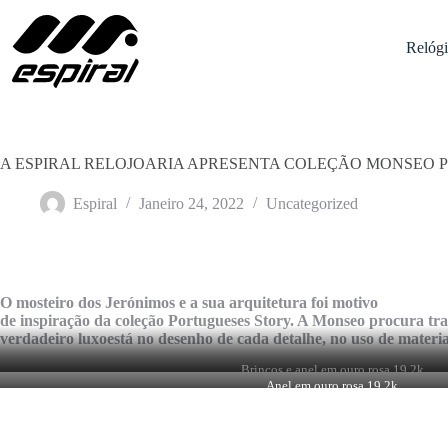
Pular
para
o
Relógi
conteúdo
A ESPIRAL RELOJOARIA APRESENTA COLEÇÃO MONSEO 
Espiral
Janeiro 24, 2022
Uncategorized
O mosteiro dos Jerónimos e a sua arquitetura foi motivo
de inspiração da coleção Portugueses Story. A Monseo procura tra
verdadeiro luxoestá no desenho de cada detalhe, no uso de materi
Brincos e anel em ouro rosa 19.2k
com diamantes, safiras e rubis.
Anel em ouro rosa 19.2k
Ref: BI2502 & AN2466F
com diamantes, safiras e rubis
Ref: AN2504