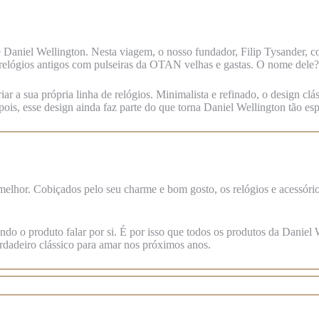
 Daniel Wellington. Nesta viagem, o nosso fundador, Filip Tysander, c
 relógios antigos com pulseiras da OTAN velhas e gastas. O nome dele?
riar a sua própria linha de relógios. Minimalista e refinado, o design c
s, esse design ainda faz parte do que torna Daniel Wellington tão esp
 melhor. Cobiçados pelo seu charme e bom gosto, os relógios e acessór
do o produto falar por si. É por isso que todos os produtos da Daniel 
rdadeiro clássico para amar nos próximos anos.