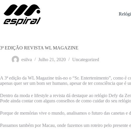
Pular
para
o
Relógi
conteúdo
3ª EDIÇÃO REVISTA WL MAGAZINE
esilva
Julho 21, 2020
Uncategorized
A 3ª edição da WL Magazine trás-no o “Sr. Entertenimento”, como é c
apenas quer ser um bom ser humano, apesar de ter consciência que é um
Dentro da moda e lifestyle a revista dá destaque ao relógio Defy da Z
Pode ainda contar com alguns conselhos de como cuidar do seu relógio
Porque de memórias vive o mundo, analisamos o futuro das canetas e de 
Passamos também por Macau, onde fazemos um roteiro pelo presente e 